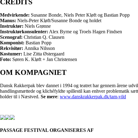
CREDITS
Medvirkende:
Susanne Bonde, Niels Peter Kløft og Bastian Popp
Manus:
Niels-Peter Kløft/Susanne Bonde og holdet
Instruktør:
Niels Grønne
Instruktørkonsulenter:
Alex Byrne og Troels Hagen Findsen
Scenograf:
Christian Q. Clausen
Komponist:
Bastian Popp
Rekvisitør:
Annika Nilsson
Kostumer:
Lise Zitta Østergaard
Foto:
Søren K. Kløft + Jan Christensen
OM KOMPAGNIET
Dansk Rakkerpak blev dannet i 1994 og teatret har gennem årene udvikle
handlingsmættede og klichéfyldte spillestil kan enhver problematik sæt
holder til i Næstved.
Se mere
:
www.danskrakkerpak.dk/tam-vild
PASSAGE FESTIVAL ORGANISERES AF