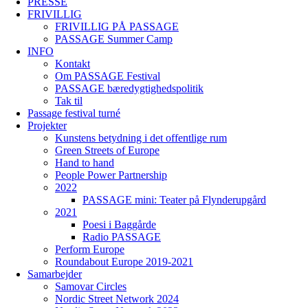
PRESSE
FRIVILLIG
FRIVILLIG PÅ PASSAGE
PASSAGE Summer Camp
INFO
Kontakt
Om PASSAGE Festival
PASSAGE bæredygtighedspolitik
Tak til
Passage festival turné
Projekter
Kunstens betydning i det offentlige rum
Green Streets of Europe
Hand to hand
People Power Partnership
2022
PASSAGE mini: Teater på Flynderupgård
2021
Poesi i Baggårde
Radio PASSAGE
Perform Europe
Roundabout Europe 2019-2021
Samarbejder
Samovar Circles
Nordic Street Network 2024