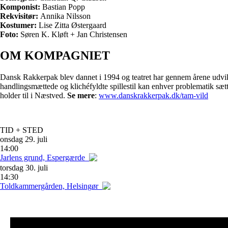
Komponist:
Bastian Popp
Rekvisitør:
Annika Nilsson
Kostumer:
Lise Zitta Østergaard
Foto:
Søren K. Kløft + Jan Christensen
OM KOMPAGNIET
Dansk Rakkerpak blev dannet i 1994 og teatret har gennem årene udvikle
handlingsmættede og klichéfyldte spillestil kan enhver problematik sæt
holder til i Næstved.
Se mere
:
www.danskrakkerpak.dk/tam-vild
TID + STED
onsdag
29. juli
14:00
Jarlens grund, Espergærde
torsdag
30. juli
14:30
Toldkammergården, Helsingør