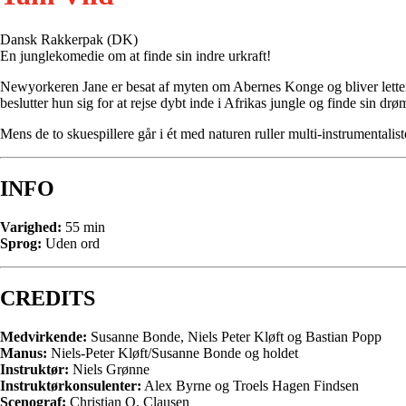
Dansk Rakkerpak (DK)
En junglekomedie om at finde sin indre urkraft!
Newyorkeren Jane er besat af myten om Abernes Konge og bliver lettere 
beslutter hun sig for at rejse dybt inde i Afrikas jungle og finde sin d
Mens de to skuespillere går i ét med naturen ruller multi-instrumentalis
INFO
Varighed:
55 min
Sprog:
Uden ord
CREDITS
Medvirkende:
Susanne Bonde, Niels Peter Kløft og Bastian Popp
Manus:
Niels-Peter Kløft/Susanne Bonde og holdet
Instruktør:
Niels Grønne
Instruktørkonsulenter:
Alex Byrne og Troels Hagen Findsen
Scenograf:
Christian Q. Clausen