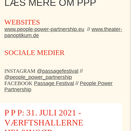
LÆS MERE OM PPP
WEBSITES
www.people-power-partnership.eu
//
www.theater-
panoptikum.de
SOCIALE MEDIER
INSTAGRAM
@passagefestival
//
@people_power_partnership
FACEBOOK
Passage Festival
//
People Power
Partnership
P P P: 31. JULI 2021 -
VÆRFTSHALLERNE