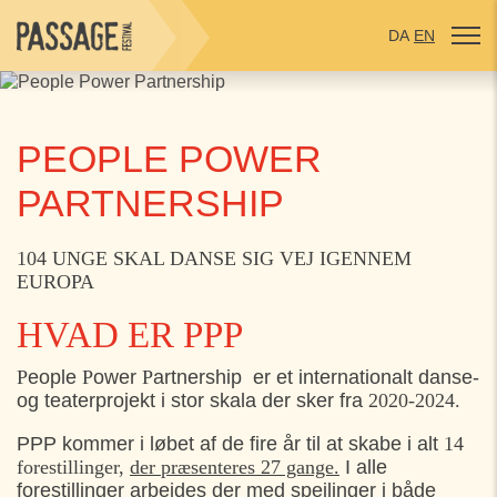
DA
EN
PEOPLE POWER
PARTNERSHIP
104 UNGE SKAL DANSE SIG VEJ IGENNEM
EUROPA
HVAD ER PPP
P
eople
P
ower
P
artnership er et internationalt danse-
og teaterprojekt i stor skala der sker fra
2020-2024.
PPP kommer i løbet af de fire år til at skabe i alt
14
forestillinger,
der præsenteres 27 gange.
I alle
forestillinger arbejdes der med spejlinger i både