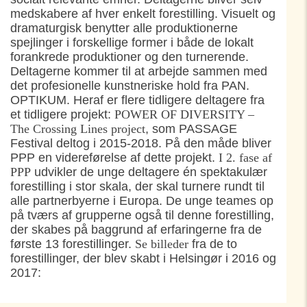
medskabere af hver enkelt forestilling. Visuelt og
dramaturgisk benytter alle produktionerne
spejlinger i forskellige former i både de lokalt
forankrede produktioner og den turnerende.
Deltagerne kommer til at arbejde sammen med
det profesionelle kunstneriske hold fra PAN.
OPTIKUM. Heraf er flere tidligere deltagere fra
et tidligere projekt:
POWER OF DIVERSITY –
The Crossing Lines project
, som PASSAGE
Festival deltog i 2015-2018. På den måde bliver
PPP en videreførelse af dette projekt.
I 2. fase af
PPP
udvikler de unge deltagere én spektakulær
forestilling i stor skala, der skal turnere rundt til
alle partnerbyerne i Europa. De unge teames op
på tværs af grupperne også til denne forestilling,
der skabes på baggrund af erfaringerne fra de
første 13 forestillinger.
Se billeder
fra de to
forestillinger, der blev skabt i Helsingør i 2016 og
2017: