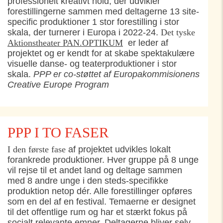
professionelt kreativt hold, der udvikler
forestillingerne sammen med deltagerne 13 site-
specific produktioner 1 stor forestilling i stor
skala, der turnerer i Europa i 2022-24.
Det tyske
Aktionstheater PAN.OPTIKUM
er leder af
projektet og er kendt for at skabe spektakulære
visuelle danse- og teaterproduktioner i stor
skala.
PPP er co-støttet af Europakommisionens
Creative Europe Program
PPP I TO FASER
I den første fase
af projektet udvikles lokalt
forankrede produktioner. Hver gruppe på 8 unge
vil rejse til et andet land og deltage sammen
med 8 andre unge i den steds-specifikke
produktion netop dér. Alle forestillinger opføres
som en del af en festival. Temaerne er designet
til det offentlige rum og har et stærkt fokus på
socialt relevante emner. Deltagerne bliver selv