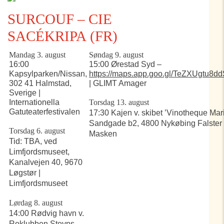
SURCOUF – CIE
SACÉKRIPA (FR)
Mandag 3. august
Søndag 9. august
16:00
15:00 Ørestad Syd –
Kapsylparken/Nissan,
https://maps.app.goo.gl/TeZXUgtu8d
302 41 Halmstad,
| GLIMT Amager
Sverige |
Internationella
Torsdag 13. august
Gatuteaterfestivalen
17:30 Kajen v. skibet ’Vinotheque Mari
Sandgade b2, 4800 Nykøbing Falster |
Torsdag 6. august
Masken
Tid: TBA, ved
Limfjordsmuseet,
Kanalvejen 40, 9670
Løgstør |
Limfjordsmuseet
Lørdag 8. august
14:00 Rødvig havn v.
Roklubben Stevns,