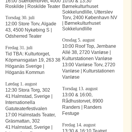
16:00 Stændertorvet, 4000
10:00 & 13:30
Roskilde | Roskilde Teater
Børnekulturhuset
Sokkelundlille, Utterslev
Torsdag 30. juli
Torv, 2400 København NV
| Børnekulturhuset
12:00 Store Torv, Algade
Sokkelundlille
43, 4500 Nykøbing S |
Odsherred Teater
Onsdag 5. august
10:00 Roof Top, Jernbane
Fredag 31. juli
Allé 38, 2720 Vanløse |
Tid TBA: Kulturtorget,
Kulturstationen Vanløse
Köpmansgatan 19, 263 38
13:00 Vanløse Torv, 2720
Höganäs Sverige |
Vanløse | Kulturstationen
Höganäs Kommun
Vanløse
Lørdag 1. august
Torsdag 13. august
12:30 Stora Torg, 302
13:00 & 16:00,
41 Halmstad, Sverige |
Rådhustorvet, 8900
Internationella
Randers | Randers
Gatuteaterfestivalen
Festuge
17:00 Halmstads Teater,
Gräsmattan, 302
Fredag 14. august
41 Halmstad, Sverige |
13:30 & 16:10 Teatret