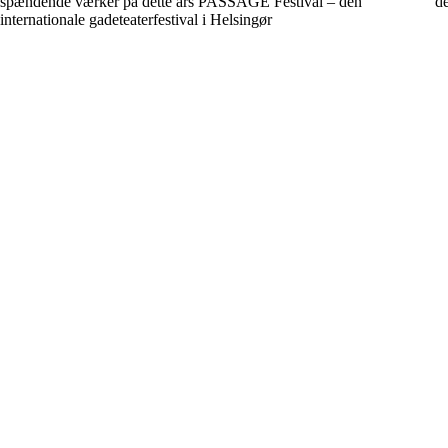
spændende værker på dette års PASSAGE Festival – den
de
internationale gadeteaterfestival i Helsingør