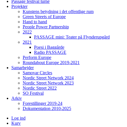
Passage festival turné
Projekter
Kunstens betydning i det offentlige rum
Green Streets of Europe
Hand to hand
People Power Partnership
2022
PASSAGE mini: Teater på Flynderupgård
2021
Poesi i Baggårde
Radio PASSAGE
Perform Europe
Roundabout Europe 2019-2021
Samarbejder
Samovar Circles
Nordic Street Network 2024
Nordic Street Network 2023
Nordic Street 2022
SO Festival
Arkiv
Forestillinger 2019-24
Dokumentation 2010-2025
Log ind
Kurv