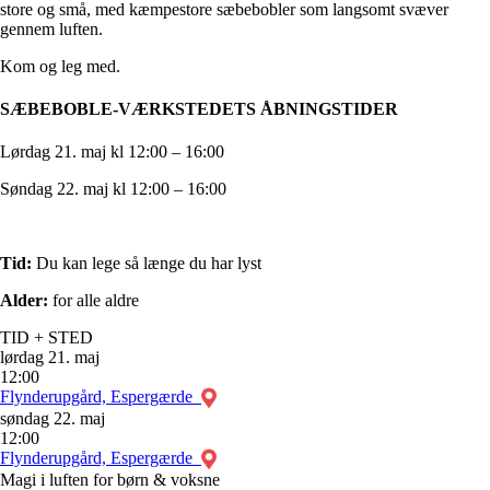
store og små, med kæmpestore sæbebobler som langsomt svæver
gennem luften.
Kom og leg med.
SÆBEBOBLE-VÆRKSTEDETS ÅBNINGSTIDER
Lørdag 21. maj kl 12:00 – 16:00
Søndag 22. maj kl 12:00 – 16:00
Tid:
Du kan lege så længe du har lyst
Alder:
for alle aldre
TID + STED
lørdag
21. maj
12:00
Flynderupgård, Espergærde
søndag
22. maj
12:00
Flynderupgård, Espergærde
Magi i luften for børn & voksne