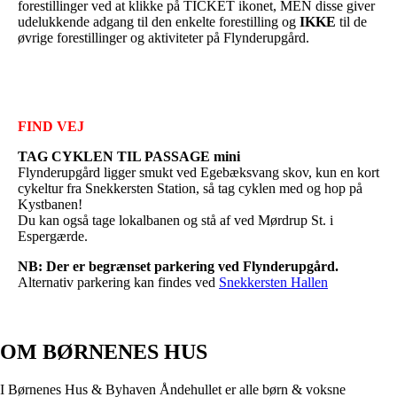
forestillinger ved at klikke på TICKET ikonet, MEN disse giver
udelukkende adgang til den enkelte forestilling og
IKKE
til de
øvrige forestillinger og aktiviteter på Flynderupgård.
FIND VEJ
TAG CYKLEN TIL PASSAGE mini
Flynderupgård ligger smukt ved Egebæksvang skov, kun en kort
cykeltur fra Snekkersten Station, så tag cyklen med og hop på
Kystbanen!
Du kan også tage lokalbanen og stå af ved Mørdrup St. i
Espergærde.
NB: Der er begrænset parkering ved Flynderupgård.
Alternativ parkering kan findes ved
Snekkersten Hallen
OM BØRNENES HUS
I Børnenes Hus & Byhaven Åndehullet er alle børn & voksne