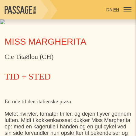
DA
EN
MISS MARGHERITA
Cie Tita8lou (CH)
TID + STED
MANDAG
27. JULI
En ode til den italienske pizza
11:00
Ellekildehave v. Fælleshuset, Ålsgårde
Melet hvirvler, tomater triller, og dejen flyver gennem
luften. Midt i køkkenkaosset dukker Miss Margherita
17:30
Kulturhuset Bølgen, Ålsgårde
op: med en kagerulle i hånden og en gul cykel ved
sin side forvandler hun opskrifter til bekendelser og