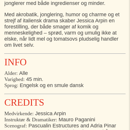
TIRSDAG
28. JULI
jonglerer med både ingredienser og minder.
14:00
Hornbæk Torv, Hornbæk
Med akrobatik, jonglering, humor og charme og et
strejf af italiensk drama skaber Jessica Arpin en
17:00
Kulturhus Nordvest, Helsingør
forestilling, der både smager af komik og
menneskelighed – sprød, varm og umulig ikke at
elske, når lidt mel og tomatsovs pludselig handler
om livet selv.
INFO
Alder:
Alle
Varighed:
45 min.
Sprog:
Engelsk og en smule dansk
CREDITS
Medvirkende:
Jessica Arpin
Instruktør & Dramatiker:
Mauro Paganini
Scenograf:
Pascualin Estructures and Adria Pinar