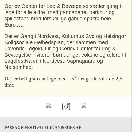
TIRSDAG
01. AUGUST
Gerlev Center for Leg & Bevægelse sætter gang i
lege for alle aldre, med pannabane, parkour og
13:30
Kulturhus Syd, Vapnagård, Helsingør
spillestand med forskellige gamle spil fra hele
Europa.
ONSDAG
02. AUGUST
Det er Gang i Nordvest, Kulturhus Syd og Helsingør
Boligsociale Helhedsplan, der sammen med
11:00
Nøjsomhed, Helsingør
Levende Legekultur og Gerlev Center for Leg &
Bevægelse inviterer børn, unge, voksne og ældre til
Legefestivalen i Nordvest, Vapnagaard og
Nøjsomhed.
Det er helt gratis at lege med – så længe du vil i de 2,5
time
PASSAGE FESTIVAL ORGANISERES AF