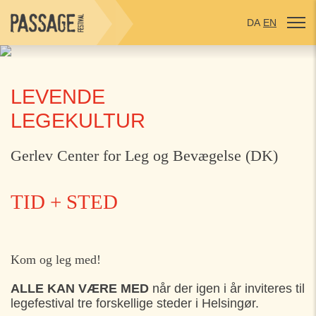
DA
EN
LEVENDE
LEGEKULTUR
Gerlev Center for Leg og Bevægelse (DK)
TID + STED
MANDAG
31. JULI
Kom og leg med!
14:30
Kulturhus Nordvest, Helsingør
ALLE KAN VÆRE MED
når der igen i år inviteres til
legefestival tre forskellige steder i Helsingør.