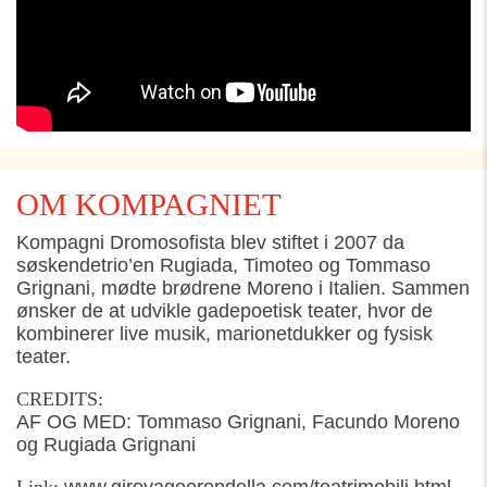
OM KOMPAGNIET
Kompagni Dromosofista blev stiftet i 2007 da
søskendetrio’en Rugiada, Timoteo og Tommaso
Grignani, mødte brødrene Moreno i Italien. Sammen
ønsker de at udvikle gadepoetisk teater, hvor de
kombinerer live musik, marionetdukker og fysisk
teater.
CREDITS
:
AF OG MED: Tommaso Grignani, Facundo Moreno
og Rugiada Grignani
Link:
www.girovagoerondella.com/teatrimobili.html