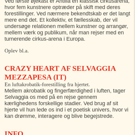
Ved første øjekast er Antilia en klassisk cirkusarena,
FREDAG
02. AUGUST
hvor fem kunstnere optræder på skift med deres
forestillinger. Ved nærmere bekendtskab er det langt
Klosterhaven, Sct Mariæ Kirke, Helsingør
17:00
mere end det. Et kollektiv, et fællesskab, der vil
undersøge relationen mellem kunstner og arrangør,
LØRDAG
03. AUGUST
mellem værk og publikum, når man rejser med en
turnerende cirkus-arena i Europa.
Klosterhaven, Sct Mariæ Kirke, Helsingør
17:00
Oplev bl.a.
CRAZY HEART AF SELVAGGIA
MEZZAPESA (IT)
En luftakrobatik-forestilling fra hjertet.
Mellem akrobatik og fingerfærdighed i luften, tager
Selvaggia os med på en rejse gennem
kærlighedens forskellige stadier. Ved brug af sit
hjerte vil hun lede os ind i et poetisk univers, hvor vi
kan drømme, interagere og blive begejstrede.
INFO