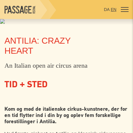
DA
EN
ANTILIA: CRAZY
HEART
An Italian open air circus arena
TID + STED
TORSDAG
01. AUGUST
Kom og mød de italienske cirkus-kunstnere, der for
en tid flytter ind i din by og oplev fem forskellige
Klosterhaven, Sct Mariæ Kirke, Helsingør
17:00
forestillinger i Antilia.