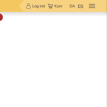
Log ind
Kurv
DA
EN