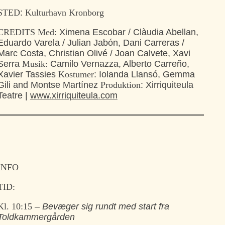
STED
:
Kulturhavn Kronborg
CREDITS
Med:
Ximena Escobar / Clàudia Abellan,
Eduardo Varela / Julian Jabón, Dani Carreras /
Marc Costa, Christian Olivé / Joan Calvete, Xavi
Serra
Musik:
Camilo Vernazza, Alberto Carreño,
Xavier Tassies
Kostumer
: Iolanda Llansó, Gemma
Gili and Montse Martínez
Produktion
: Xirriquiteula
Teatre |
www.xirriquiteula.com
INFO
TID:
Kl. 10:15
– Bevæger sig rundt med start fra
Toldkammergården