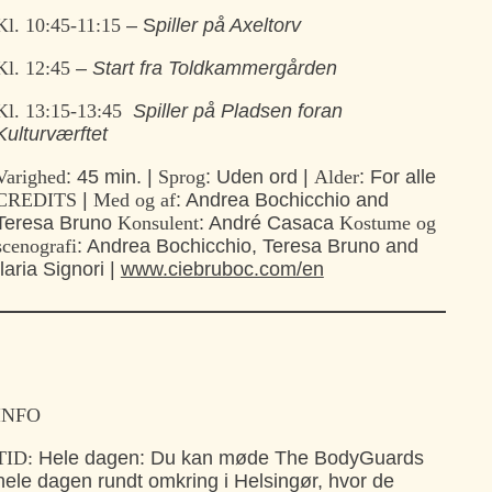
Kl. 10:45-11:15
– S
piller på Axeltorv
Kl. 12:45
– Start fra Toldkammergården
Kl. 13:15-13:45
Spiller på Pladsen foran
Kulturværftet
Varighed
: 45 min. |
Sprog
: Uden ord |
Alder
: For alle
CREDITS
|
Med og af
: Andrea Bochicchio and
Teresa Bruno
Konsulent
: André Casaca
Kostume og
scenografi
: Andrea Bochicchio, Teresa Bruno and
Ilaria Signori |
www.ciebruboc.com/en
INFO
TID:
Hele dagen: Du kan møde The BodyGuards
hele dagen rundt omkring i Helsingør, hvor de