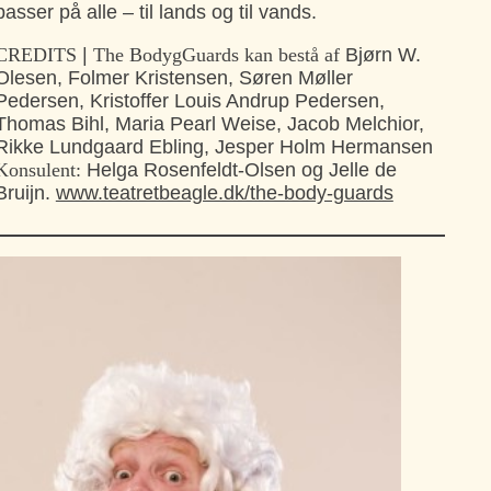
passer på alle – til lands og til vands.
CREDITS
|
The BodygGuards kan bestå af
Bjørn W.
Olesen, Folmer Kristensen, Søren Møller
Pedersen, Kristoffer Louis Andrup Pedersen,
Thomas Bihl, Maria Pearl Weise, Jacob Melchior,
Rikke Lundgaard Ebling, Jesper Holm Hermansen
Konsulent:
Helga Rosenfeldt-Olsen og Jelle de
Bruijn.
www.teatretbeagle.dk/the-body-guards