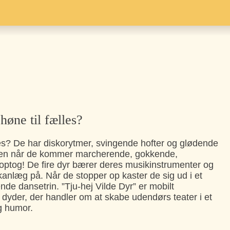
høne til fælles?
lles? De har diskorytmer, svingende hofter og glødende
gaden når de kommer marcherende, gokkende,
koptog! De fire dyr bærer deres musikinstrumenter og
kanlæg på. Når de stopper op kaster de sig ud i et
e dansetrin. ”Tju-hej Vilde Dyr” er mobilt
yder, der handler om at skabe udendørs teater i et
g humor.