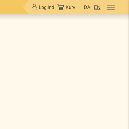
Log ind
Kurv
DA
EN