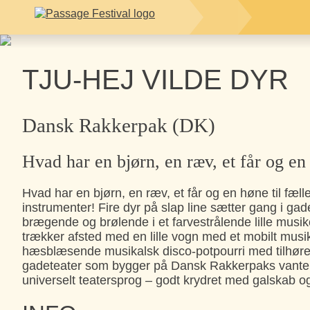
TJU-HEJ VILDE DYR
Dansk Rakkerpak (DK)
Hvad har en bjørn, en ræv, et får og en 
Hvad har en bjørn, en ræv, et får og en høne til fæ
instrumenter! Fire dyr på slap line sætter gang i 
brægende og brølende i et farvestrålende lille musi
trækker afsted med en lille vogn med et mobilt musi
hæsblæsende musikalsk disco-potpourri med tilhørend
gadeteater som bygger på Dansk Rakkerpaks vante d
universelt teatersprog – godt krydret med galskab o