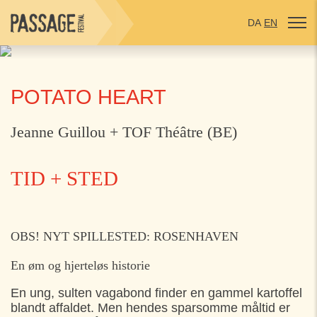
DA
EN
POTATO HEART
Jeanne Guillou + TOF Théâtre (BE)
TID + STED
MANDAG
27. JULI
OBS! NYT SPILLESTED: ROSENHAVEN
10:30
Ellekildehave v. Fælleshuset, Ålsgårde
En øm og hjerteløs historie
14:30
Nøjsomhed, Helsingør
En ung, sulten vagabond finder en gammel kartoffel
16:45
Kulturhuset Bølgen, Ålsgårde
blandt affaldet. Men hendes sparsomme måltid er