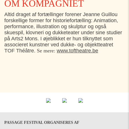
OM KOMPAGNIET
Bymuseum), Helsingør
Altid draget af fortællinger forener Jeanne Guillou
FREDAG
31. JULI
forskellige former for historiefortælling: Animation,
performance, illustration og skulptur og også
13:30
Rosenhaven, Sct. Mariæ Kirke, Helsingør
skuespil, klovneri og dukketeater under sine studier
15:30
Rosenhaven, Sct. Mariæ Kirke, Helsingør
på Arts2 Mons. I øjeblikket er hun tilknyttet som
associeret kunstner ved dukke- og objektteatret
17:30
Rosenhaven, Sct. Mariæ Kirke, Helsingør
TOF Théâtre.
Se mere:
www.toftheatre.be
LØRDAG
01. AUGUST
13:30
Rosenhaven, Sct. Mariæ Kirke, Helsingør
15:30
Rosenhaven, Sct. Mariæ Kirke, Helsingør
17:30
Rosenhaven, Sct. Mariæ Kirke, Helsingør
PASSAGE FESTIVAL ORGANISERES AF