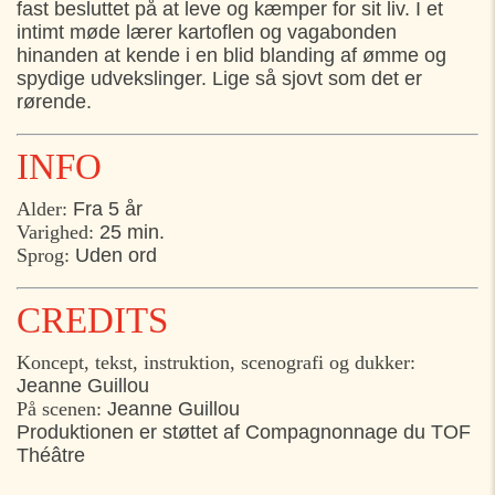
fast besluttet på at leve og kæmper for sit liv. I et
intimt møde lærer kartoflen og vagabonden
TIRSDAG
28. JULI
hinanden at kende i en blid blanding af ømme og
spydige udvekslinger. Lige så sjovt som det er
11:00
Hotel Villa Strand, Hornbæk
rørende.
15:00
Hornbæk Torv, Hornbæk
INFO
ONSDAG
29. JULI
Alder:
Fra 5 år
12:00
Egegaarden, Espergærde,
Varighed:
25 min.
Sprog:
Uden ord
14:15
Vapnagaard, Helsingør
TORSDAG
30. JULI
CREDITS
Koncept, tekst, instruktion, scenografi og dukker:
13:30
Hestemøllestræde 1 (udenfor det gamle
Jeanne Guillou
Bymuseum), Helsingør
På scenen:
Jeanne Guillou
15:30
Hestemøllestræde 1 (udenfor det gamle
Produktionen er støttet af Compagnonnage du TOF
Bymuseum), Helsingør
Théâtre
17:30
Hestemøllestræde 1 (udenfor det gamle