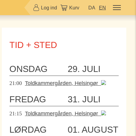
Log ind
Kurv
DA
EN
TID + STED
ONSDAG
29. JULI
21:00
Toldkammergården, Helsingør
FREDAG
31. JULI
21:15
Toldkammergården, Helsingør
LØRDAG
01. AUGUST