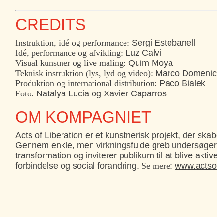
CREDITS
Instruktion, idé og performance:
Sergi Estebanell
Idé, performance og afvikling:
Luz Calvi
Visual kunstner og live maling:
Quim Moya
Teknisk instruktion (lys, lyd og video):
Marco Domenich
Produktion og international distribution:
Paco Bialek
Foto:
Natalya Lucia og Xavier Caparros
OM KOMPAGNIET
Acts of Liberation er et kunstnerisk projekt, der ska
Gennem enkle, men virkningsfulde greb undersøger d
transformation og inviterer publikum til at blive akti
forbindelse og social forandring.
Se mere
:
www.actsof