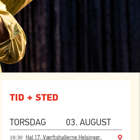
TID + STED
TORSDAG
03. AUGUST
18:30
Hal 17, Værftshallerne Helsingør,