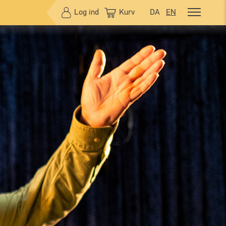
Log ind
Kurv
DA
EN