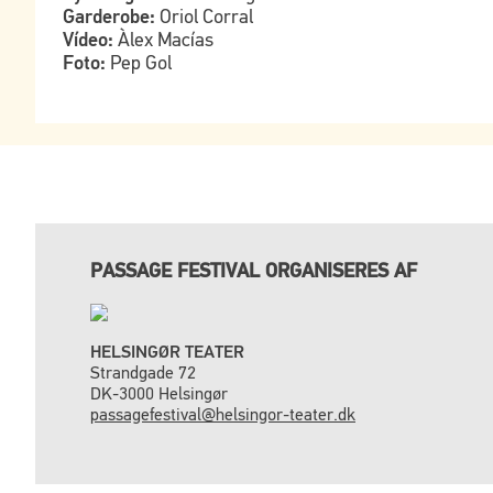
Garderobe:
Oriol Corral
Vídeo:
Àlex Macías
Foto:
Pep Gol
PASSAGE FESTIVAL ORGANISERES AF
HELSINGØR TEATER
Strandgade 72
DK-3000 Helsingør
passagefestival@helsingor-teater.dk