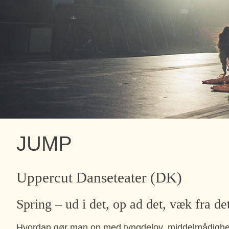
JUMP
Uppercut Danseteater (DK)
Spring – ud i det, op ad det, væk fra de
Hvordan gør man op med tyngdelov, middelmådighed