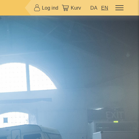
Log ind
Kurv
DA
EN