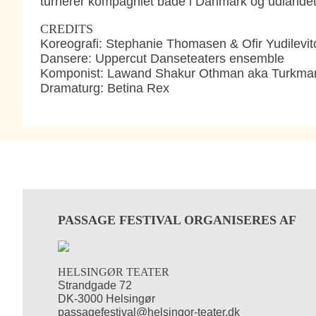
turnérer kompagniet både i Danmark og udlandet
CREDITS
Koreografi: Stephanie Thomasen & Ofir Yudilevit
Dansere: Uppercut Danseteaters ensemble
Komponist: Lawand Shakur Othman aka Turkman
Dramaturg: Betina Rex
PASSAGE FESTIVAL ORGANISERES AF
HELSINGØR TEATER
Strandgade 72
DK-3000 Helsingør
passagefestival@helsingor-teater.dk