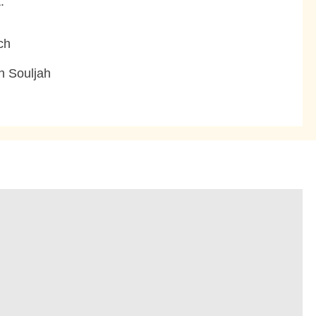
.
ch
 Souljah