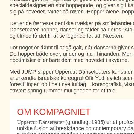
specialdesignet en stor hoppepude, og giver sig i ka
sig på hovedet, falder på røven. Hopper alene, hop
Det er de færreste der ikke trækker på smilebåndet o
Danseteater hopper, danser og falder på deres ”Air
og tilmed få det til at se legende let ud. Næsten.
For noget er dømt til at gå galt, når danserne giver s
De hopper både over, under og ind i hinanden. Men bl
hoptimister eller bare dem med hovedet i skyerne.
Med JUMP slipper Uppercut Danseteaters kunstneri
anerkendte israelske koreograf Ofir Yudilevitch scen
forestillingen op i helt nye luftlag – koreografisk, vi
ethvert spring rummer muligheden for et fald.
OM KOMPAGNIET
Uppercut Danseteater
(grundlagt 1985) er et profes
unikke fusion af breakdance og contemporary d