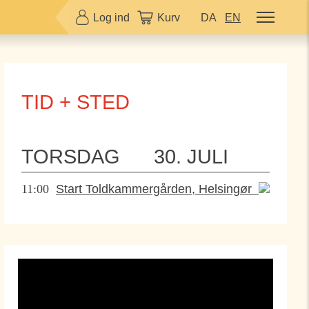
Log ind
Kurv
DA
EN
TID + STED
TORSDAG
30. JULI
11:00
Start Toldkammergården, Helsingør