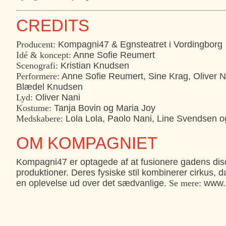
CREDITS
Producent:
Kompagni47 & Egnsteatret i Vordingborg
Idé & koncept:
Anne Sofie Reumert
Scenografi:
Kristian Knudsen
Performere:
Anne Sofie Reumert, Sine Krag, Oliver N
Blædel Knudsen
Lyd:
Oliver Nani
Kostume:
Tanja Bovin og Maria Joy
Medskabere:
Lola Lola, Paolo Nani, Line Svendsen o
OM KOMPAGNIET
Kompagni47 er optagede af at fusionere gadens dis
produktioner. Deres fysiske stil kombinerer cirkus, dan
en oplevelse ud over det sædvanlige.
Se mere:
www.k