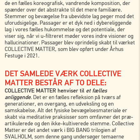
de en fælles koreografisk, vandrende komposition, der
TORSDAG
27. JULI
spænder over det abstrakte til det mere familiære.
Stemmer og bevægelse fra ubevidste lag peger mod det
12:00
Havnevej 9b, Hornbæk
uforudsigelige. Passager er et dyk ned i dybereliggende
14:00
Havnevej 9b, Hornbæk
lag i vores fælles hukommelse og det potentiale, der
viser sig, når vi u-filtreret møder vores indre visioner og
16:00
Havnevej 9b, Hornbæk
hallucinationer. Passager blev oprindelig skabt til værket
COLLECTIVE MATTER, som blev opført under Århus
Festuge i 2021.
DET SAMLEDE VÆRK COLLECTIVE
MATTER BESTÅR AF TO DELE:
COLLECTIVE MATTER henviser til
et fælles
anliggende
.
Det er en fælles refleksion på tværs af
generationer, en overgang, en udveksling og en
samskabelse. Alt det fysiske bevægelsesmateriale er
skabt via meditative praksisser som omfavner det præ-
artikulerede og den ikke-kultiverede stemme. Collective
Matter er det andet værk i BIG BANG trilogien af
SVALHOLM, som denne gang undersøger temaerne