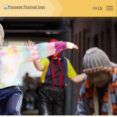
DA
EN