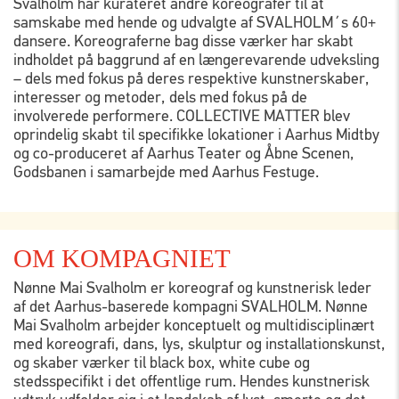
Svalholm har kurateret andre koreografer til at
samskabe med hende og udvalgte af SVALHOLM´s 60+
dansere. Koreograferne bag disse værker har skabt
indholdet på baggrund af en længerevarende udveksling
– dels med fokus på deres respektive kunstnerskaber,
interesser og metoder, dels med fokus på de
involverede performere. COLLECTIVE MATTER blev
oprindelig skabt til specifikke lokationer i Aarhus Midtby
og co-produceret af Aarhus Teater og Åbne Scenen,
Godsbanen i samarbejde med Aarhus Festuge.
OM KOMPAGNIET
Nønne Mai Svalholm er koreograf og kunstnerisk leder
af det Aarhus-baserede kompagni SVALHOLM. Nønne
Mai Svalholm arbejder konceptuelt og multidisciplinært
med koreografi, dans, lys, skulptur og installationskunst,
og skaber værker til black box, white cube og
stedsspecifikt i det offentlige rum. Hendes kunstnerisk