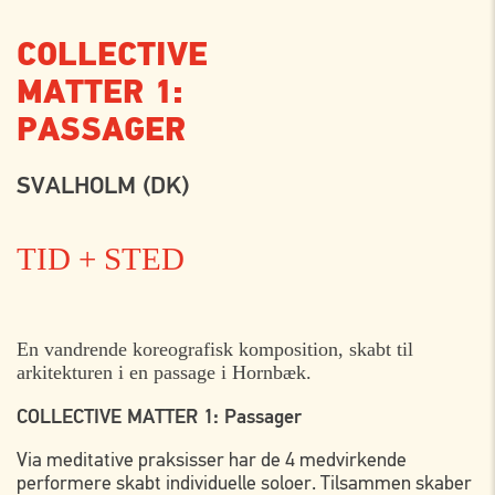
COLLECTIVE
MATTER 1:
PASSAGER
SVALHOLM (DK)
TID + STED
ONSDAG
26. JULI
En vandrende koreografisk komposition, skabt til
arkitekturen i en passage i Hornbæk.
12:00
Havnevej 9b, Hornbæk
COLLECTIVE MATTER 1:
Passager
14:00
Havnevej 9b, Hornbæk
16:00
Havnevej 9b, Hornbæk
Via meditative praksisser har de 4 medvirkende
performere skabt individuelle soloer. Tilsammen skaber