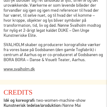
udtryk udfolder sig i et landskab af lyst, smerte og det
urovækkende. Værkerne er som levende billeder der
forvandler sig igen og igen med referencer til hvad der
har været, til selve nuet, og til hvad der vil komme –
hvor kroppe, objekter og lys bliver symboler på
transformation, tid, liv og død. Nønne Svalholm modtog
for nylig et 2-årigt legat kaldet DUKE – Den Unge
Kunstneriske Elite.
SVALHOLM skaber og producerer korografiske værker
fra vores base på Godsbanen (den gamle Togfabrik) i
centrum af Aarhus og er co-produceret af Godsbanen og
BORA BORA – Danse & Visuelt Teater, Aarhus.
www.svalholm.dk
CREDITS
Idé og koreografi:
two-women-machine-show
Kunstnerisk ledelse/produktion:
Nønne Mai