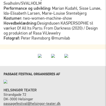
Svalholm/SVALHOLM
Performance og udvikling:
Marian Kudahl, Sisse Lunøe,
Ida-Elisabeth Larsen, Marie-Louise Stentebjerg
Kostumer
: two-women-machine-show
Hovedbeklædning:
Designduoen KASPERSOPHIE til
værket Of All Its Parts: From Darkness (2020) / Design
og produktion af Rasa VilJewelry
Fotograf:
Peter Ravnsborg @mumilab
PASSAGE FESTIVAL ORGANISERES AF
HELSINGØR TEATER
Strandgade 72
DK-3000 Helsingør
passagefestival@helsingor-teater.dk