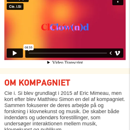
OM KOMPAGNIET
Cie
i.
Si blev grundlagt i 2015 af Eric
Mimeau
,
men
k
ort
efter
blev
Matthieu Simon
en del af kompagniet.
Sammen
fokusere
r
de
deres arbejde
på
og
forskning
i
klovnekunst og musik. De
skaber
både
indendørs og udendørs forestillinger
, som
undersøger
interaktionen mellem musik,
klovnekunst og publikum.