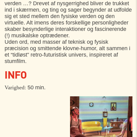
verden …? Drevet af nysgerrighed bliver de trukket
Toldkammergården, Helsingør
21:00
ind i skærmen, og ting og sager begynder at udfolde
sig et sted mellem den fysiske verden og den
LØRDAG
03. AUGUST
virtuelle. Alt imens deres forskellige personligheder
skaber besynderlige interaktioner og fascinerende
Toldkammergården, Helsingør
21:00
(!) musikalske optrædener.
Uden ord, med masser af teknisk og fysisk
præcision og smittende klovne-humor, alt sammen i
et “tidløst” retro-futuristisk univers, inspireret af
stumfilm.
INFO
Varighed:
50 min.