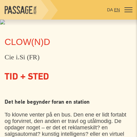
DA
EN
CLOW(N)D
Cie i.Si (FR)
TID + STED
TORSDAG
01. AUGUST
Det hele begynder foran en station
Toldkammergården, Helsingør
21:00
To klovne venter på en bus. Den ene er lidt fortabt
og forvirret, den anden er travl og utålmodig. De
opdager noget – er det et reklameskilt? en
FREDAG
02. AUGUST
salgsautomat? kunstig intelligens? eller en virtuel