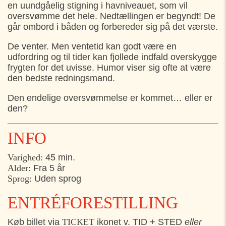
FREDAG
31. JULI
en uundgåelig stigning i havniveauet, som vil
oversvømme det hele. Nedtællingen er begyndt! De
10:30
Skolen i Bymidten, Helsingør
går ombord i båden og forbereder sig på det værste.
13:30
Skolen i Bymidten, Helsingør
De venter. Men ventetid kan godt være en
udfordring og til tider kan fjollede indfald overskygge
LØRDAG
01. AUGUST
frygten for det uvisse. Humor viser sig ofte at være
den bedste redningsmand.
10:30
Skolen i Bymidten, Helsingør
Den endelige oversvømmelse er kommet… eller er
13:30
Skolen i Bymidten, Helsingør
den?
INFO
Varighed:
45 min.
Alder:
Fra 5 år
Sprog:
Uden sprog
ENTRÉFORESTILLING
Køb billet via
TICKET
ikonet v. TID + STED
eller