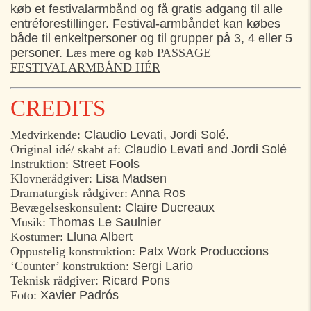
køb et festivalarmbånd og få gratis adgang til alle
entréforestillinger. Festival-armbåndet kan købes
både til enkeltpersoner og til grupper på 3, 4 eller 5
personer.
Læs mere og køb
PASSAGE
FESTIVALARMBÅND HÉR
CREDITS
Medvirkende:
Claudio Levati, Jordi Solé.
Original idé/ skabt af:
Claudio Levati and Jordi Solé
Instruktion:
Street Fools
Klovnerådgiver:
Lisa Madsen
Dramaturgisk rådgiver:
Anna Ros
Bevægelseskonsulent:
Claire Ducreaux
Musik:
Thomas Le Saulnier
Kostumer:
Lluna Albert
Oppustelig konstruktion:
Patx Work Produccions
‘Counter’ konstruktion:
Sergi Lario
Teknisk rådgiver:
Ricard Pons
Foto:
Xavier Padrós