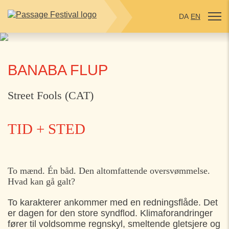
DA
EN
BANABA FLUP
Street Fools (CAT)
TID + STED
TORSDAG
30. JULI
To mænd. Én båd. Den altomfattende oversvømmelse.
Hvad kan gå galt?
10:30
Skolen i Bymidten, Helsingør
To karakterer ankommer med en redningsflåde. Det
13:30
Skolen i Bymidten, Helsingør
er dagen for den store syndflod. Klimaforandringer
fører til voldsomme regnskyl, smeltende gletsjere og