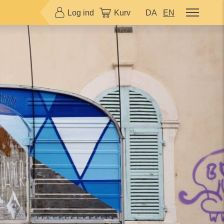
Log ind
Kurv
DA
EN