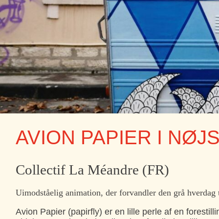
AVION PAPIER I NØ
Collectif La Méandre (FR)
Uimodståelig animation, der forvandler den grå hverdag ti
Avion Papier (papirfly) er en lille perle af en foresti