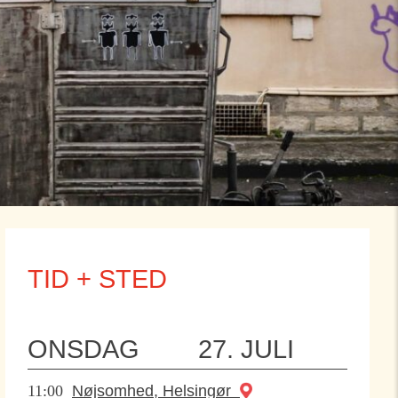
TID + STED
ONSDAG
27. JULI
11:00
Nøjsomhed, Helsingør