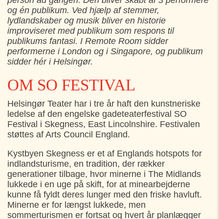
person ad gangen. Den bliver skabt af 3 performere
og én publikum. Ved hjælp af stemmer,
lydlandskaber og musik bliver en historie
improviseret med publikum som respons til
publikums fantasi. I Remote Room sidder
performerne i London og i Singapore, og publikum
sidder hér i Helsingør.
OM SO FESTIVAL
Helsingør Teater har i tre år haft den kunstneriske
ledelse af den engelske gadeteaterfestival SO
Festival i Skegness, East Lincolnshire. Festivalen
støttes af Arts Council England.
Kystbyen Skegness er et af Englands hotspots for
indlandsturisme, en tradition, der rækker
generationer tilbage, hvor minerne i The Midlands
lukkede i en uge på skift, for at minearbejderne
kunne få fyldt deres lunger med den friske havluft.
Minerne er for længst lukkede, men
sommerturismen er fortsat og hvert år planlægger