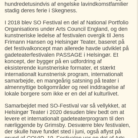
hundredetusindvis af engelske lavindkomstfamilier
stadig deres ferie i Skegness.
I 2018 blev SO Festival en del af National Portfolio
Organisations under Arts Council England, og den
kunstneriske ledelse af festivalen overgik til Jens
Frimann Hansen og Helsingør Teater, baseret på
det festivalkoncept man allerede havde udviklet på
gadeteaterfestivalen PASSAGE i Helsingør. Et
koncept, der bygger på en udfordring af
eksisterende kunstneriske formater, et stærkt
internationalt kunstnerisk program, internationalt
samarbejde, en mangeårig satsning på teater i
almennyttige boligområder og reel inddragelse af
lokale borgere som ikke er en del af kulturlivet.
Samarbejdet med SO-Festival var så vellykket, at
Helsingør Teater i 2020 desuden blev bedt om at
levere et internationalt gadeteaterprogram til den
nærliggende by Grimsby. Desværre blev festivalen,
der skulle have fundet sted i juni, også aflyst på