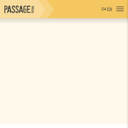
DA
EN