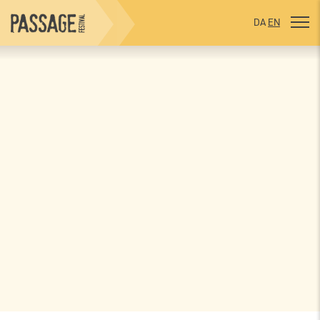
DA
EN