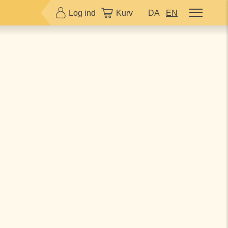
Log ind
Kurv
DA
EN