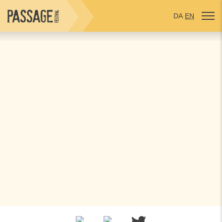
DA
EN