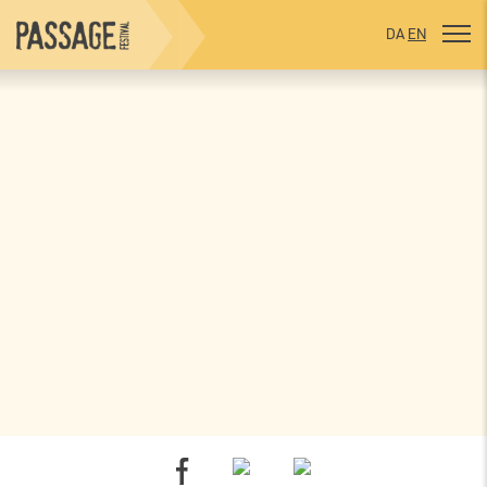
DA
EN