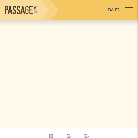
DA
EN