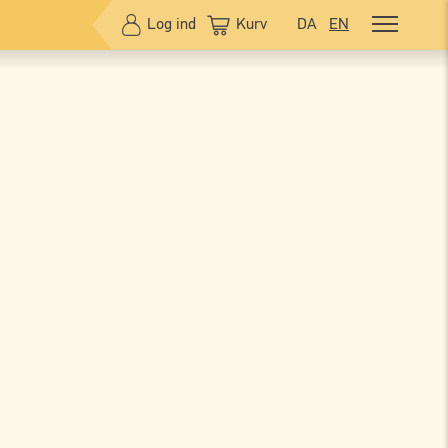
Log ind
Kurv
DA
EN