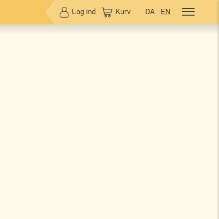
Log ind
Kurv
DA
EN