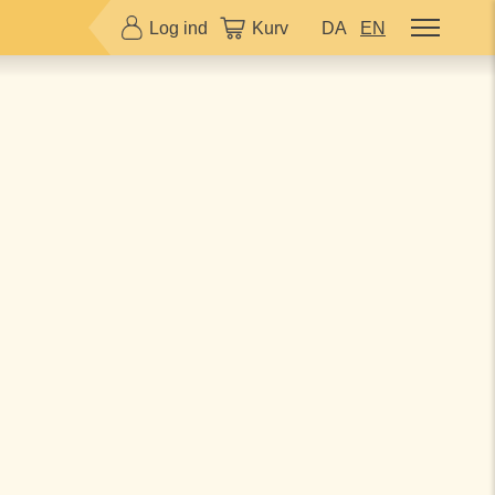
Log ind
Kurv
DA
EN